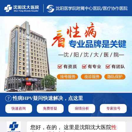
性病HPV疑问快速解决，点这里
快速咨询
免费答疑
病情分析
专家挂号
您好，在的， 这里是沈阳沈大医院
性