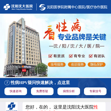
性病HPV疑问快速解决，点这里
快速咨询
免费答疑
病情分析
专家挂号
您好，在的， 这里是沈阳沈大医院
性