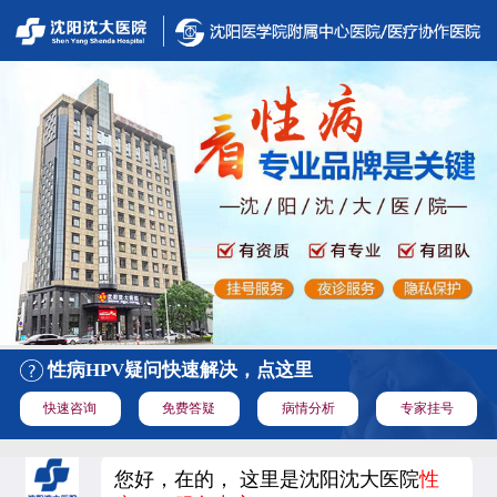
性病HPV疑问快速解决，点这里
快速咨询
免费答疑
病情分析
专家挂号
您好，在的， 这里是沈阳沈大医院
性