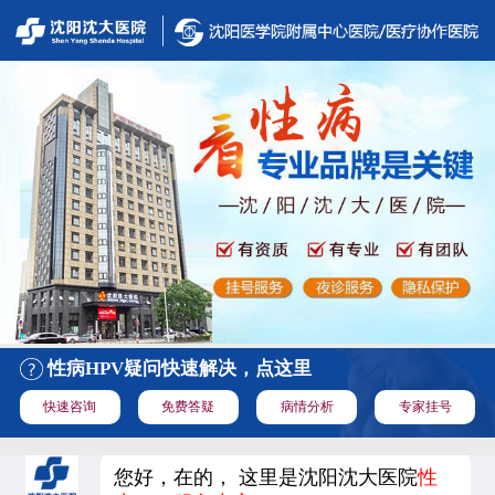
性病HPV疑问快速解决，点这里
快速咨询
免费答疑
病情分析
专家挂号
您好，在的， 这里是沈阳沈大医院
性