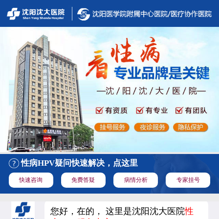
性病HPV疑问快速解决，点这里
快速咨询
免费答疑
病情分析
专家挂号
您好，在的， 这里是沈阳沈大医院
性