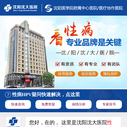
性病HPV疑问快速解决，点这里
快速咨询
免费答疑
病情分析
专家挂号
您好，在的， 这里是沈阳沈大医院
性