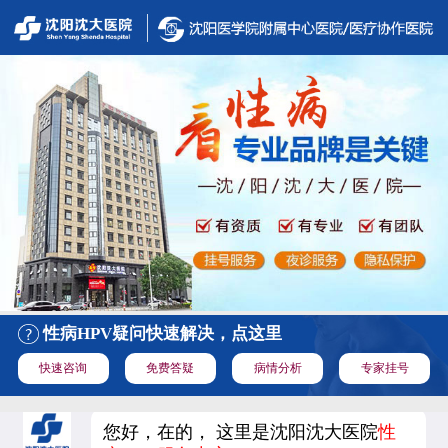
性病HPV疑问快速解决，点这里
快速咨询
免费答疑
病情分析
专家挂号
您好，在的， 这里是沈阳沈大医院
性