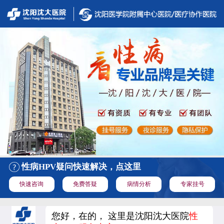
性病HPV疑问快速解决，点这里
快速咨询
免费答疑
病情分析
专家挂号
您好，在的， 这里是沈阳沈大医院
性