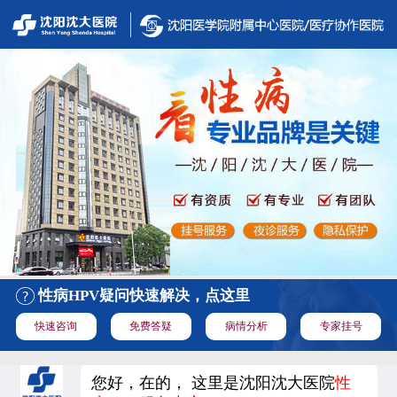
性病HPV疑问快速解决，点这里
快速咨询
免费答疑
病情分析
专家挂号
您好，在的， 这里是沈阳沈大医院
性