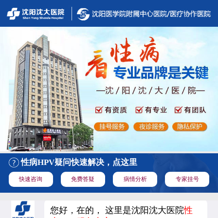
性病HPV疑问快速解决，点这里
快速咨询
免费答疑
病情分析
专家挂号
您好，在的， 这里是沈阳沈大医院
性