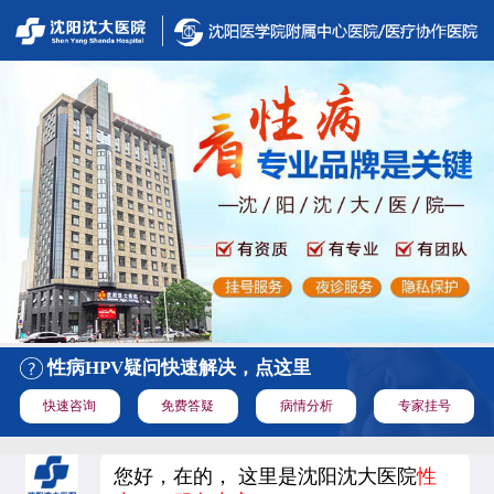
性病HPV疑问快速解决，点这里
快速咨询
免费答疑
病情分析
专家挂号
您好，在的， 这里是沈阳沈大医院
性