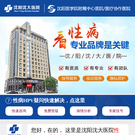
性病HPV疑问快速解决，点这里
快速咨询
免费答疑
病情分析
专家挂号
您好，在的， 这里是沈阳沈大医院
性