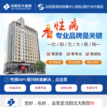
性病HPV疑问快速解决，点这里
快速咨询
免费答疑
病情分析
专家挂号
您好，在的， 这里是沈阳沈大医院
性