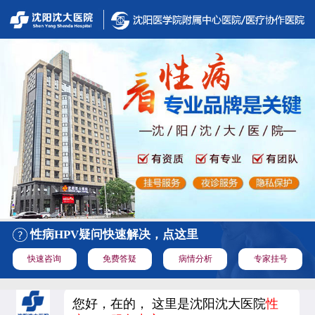
性病HPV疑问快速解决，点这里
快速咨询
免费答疑
病情分析
专家挂号
您好，在的， 这里是沈阳沈大医院
性