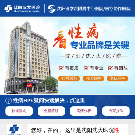
性病HPV疑问快速解决，点这里
快速咨询
免费答疑
病情分析
专家挂号
您好，在的， 这里是沈阳沈大医院
性