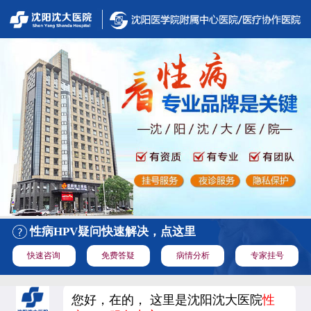
性病HPV疑问快速解决，点这里
快速咨询
免费答疑
病情分析
专家挂号
您好，在的， 这里是沈阳沈大医院
性