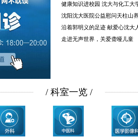
健康知识进校园 沈大与化工大
沈阳沈大医院公益慰问天柱山
沿着郭明义的足迹 献爱心沈大
走进无声世界，关爱聋哑儿童
/ 科室一览 /