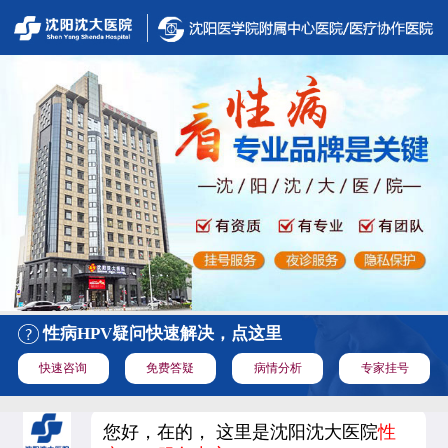
性病HPV疑问快速解决，点这里
快速咨询
免费答疑
病情分析
专家挂号
您好，在的， 这里是沈阳沈大医院
性