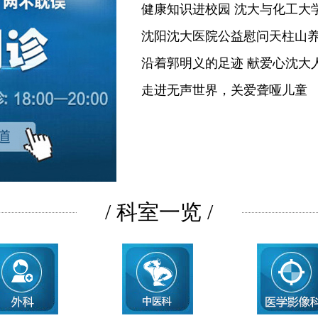
健康知识进校园 沈大与化工大
沈阳沈大医院公益慰问天柱山
沿着郭明义的足迹 献爱心沈大
走进无声世界，关爱聋哑儿童
/ 科室一览 /