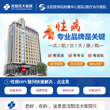
性病HPV疑问快速解决，点这里
快速咨询
免费答疑
病情分析
专家挂号
您好，在的， 这里是沈阳沈大医院
性