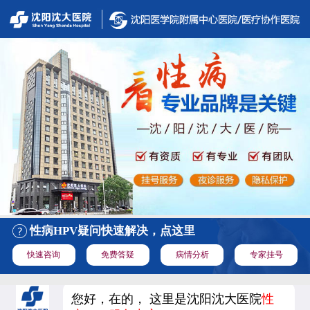
性病HPV疑问快速解决，点这里
快速咨询
免费答疑
病情分析
专家挂号
您好，在的， 这里是沈阳沈大医院
性