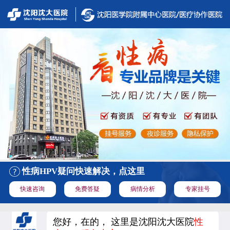
性病HPV疑问快速解决，点这里
快速咨询
免费答疑
病情分析
专家挂号
您好，在的， 这里是沈阳沈大医院
性