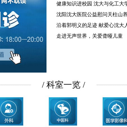
健康知识进校园 沈大与化工大
沈阳沈大医院公益慰问天柱山
沿着郭明义的足迹 献爱心沈大
走进无声世界，关爱聋哑儿童
/ 科室一览 /