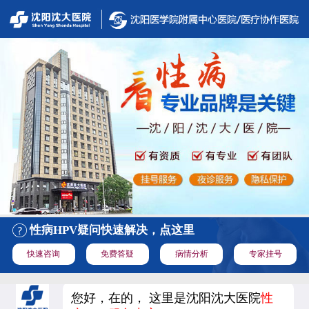
性病HPV疑问快速解决，点这里
快速咨询
免费答疑
病情分析
专家挂号
您好，在的， 这里是沈阳沈大医院
性