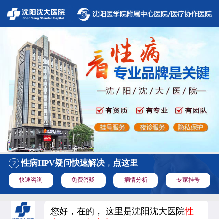
性病HPV疑问快速解决，点这里
快速咨询
免费答疑
病情分析
专家挂号
您好，在的， 这里是沈阳沈大医院
性