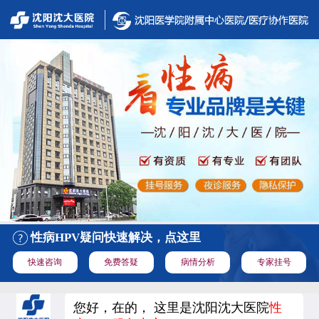
性病HPV疑问快速解决，点这里
快速咨询
免费答疑
病情分析
专家挂号
您好，在的， 这里是沈阳沈大医院
性