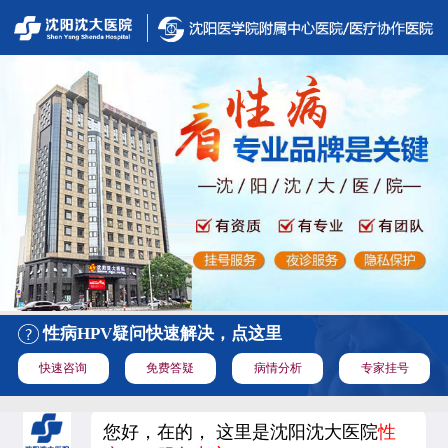
性病HPV疑问快速解决，点这里
快速咨询
免费答疑
病情分析
专家挂号
您好，在的， 这里是沈阳沈大医院
性