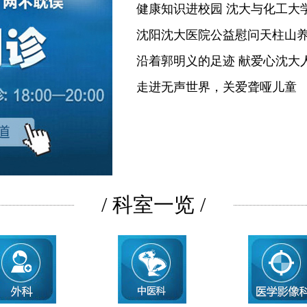
健康知识进校园 沈大与化工大
沈阳沈大医院公益慰问天柱山
沿着郭明义的足迹 献爱心沈大
走进无声世界，关爱聋哑儿童
/ 科室一览 /