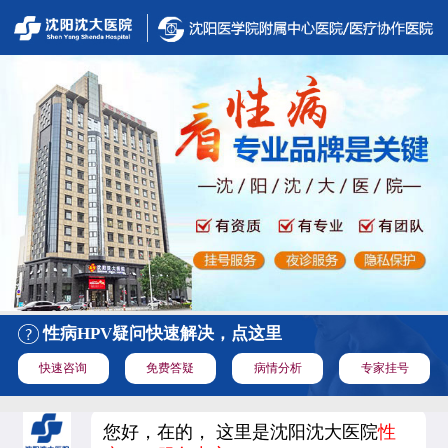
性病HPV疑问快速解决，点这里
快速咨询
免费答疑
病情分析
专家挂号
您好，在的， 这里是沈阳沈大医院
性