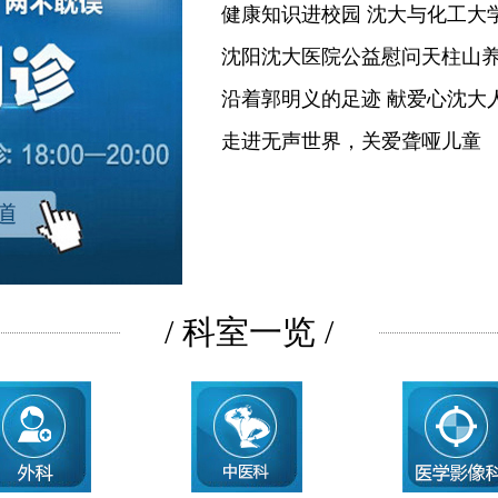
健康知识进校园 沈大与化工大
沈阳沈大医院公益慰问天柱山
沿着郭明义的足迹 献爱心沈大
走进无声世界，关爱聋哑儿童
/ 科室一览 /