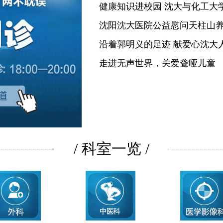
健康知识进校园 沈大与化工大
沈阳沈大医院公益慰问天柱山
沿着郭明义的足迹 献爱心沈大
走进无声世界，关爱聋哑儿童
/ 科室一览 /