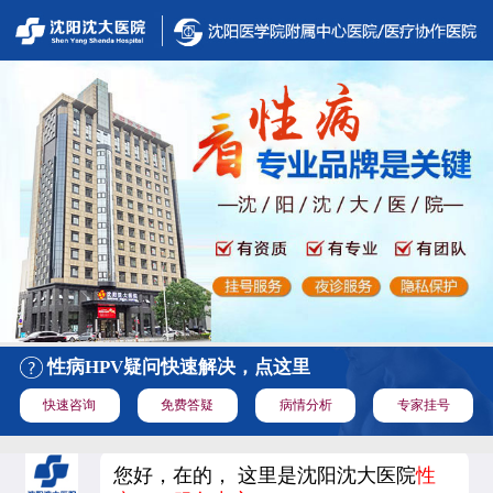
性病HPV疑问快速解决，点这里
快速咨询
免费答疑
病情分析
专家挂号
您好，在的， 这里是沈阳沈大医院
性