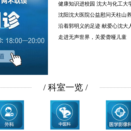
健康知识进校园 沈大与化工大
沈阳沈大医院公益慰问天柱山
沿着郭明义的足迹 献爱心沈大
走进无声世界，关爱聋哑儿童
/ 科室一览 /