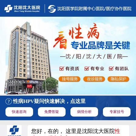
性病HPV疑问快速解决，点这里
快速咨询
免费答疑
病情分析
专家挂号
您好，在的， 这里是沈阳沈大医院
性